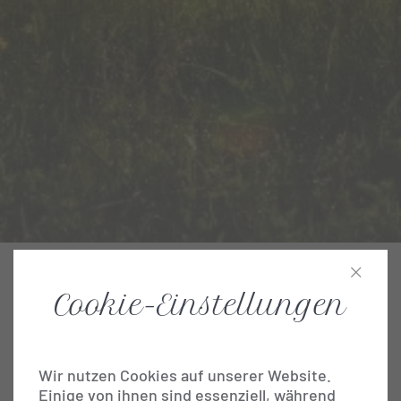
Einleitung
Cookie-Einstellungen
Idylle in den Alpen
Wir nutzen Cookies auf unserer Website.
Einige von ihnen sind essenziell, während