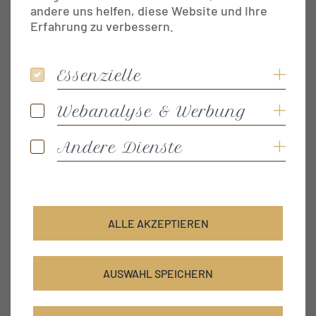
andere uns helfen, diese Website und Ihre
Inhalt
Die Menschen wurden über Jahrhunderte lang von
Erfahrung zu verbessern.
dem Leben mit der Natur beeinflusst. Daher
gehören in den Hörnerdörfern und dem Oberallgäu
Natur, Brauchtum und Kultur ganz eng zusammen.
Essenzielle
Coo
Essenzielle
Webanalyse & Werbung
Coo
Webanalyse & Werbung
Andere Dienste
Coo
Andere Dienste
ALLE AKZEPTIEREN
AUSWAHL SPEICHERN